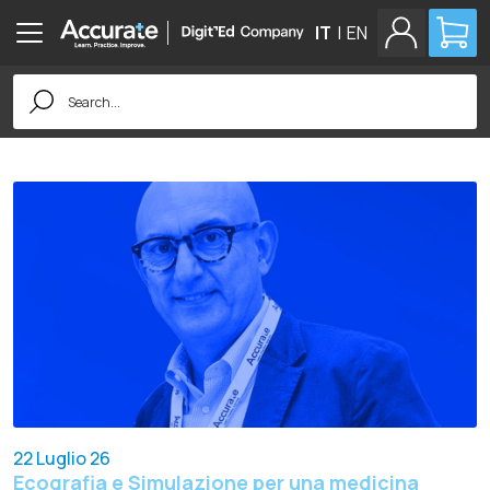
IT
|
EN
Search
for:
22 Luglio 26
Ecografia e Simulazione per una medicina