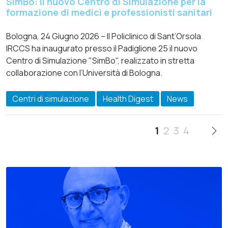
SimBo: il nuovo Centro di Simulazione per la
formazione di medici e professionisti sanitari
Bologna, 24 Giugno 2026 – Il Policlinico di Sant’Orsola
IRCCS ha inaugurato presso il Padiglione 25 il nuovo
Centro di Simulazione "SimBo", realizzato in stretta
collaborazione con l’Università di Bologna.
Centri di simulazione
Health Digest
News
1
2
3
4