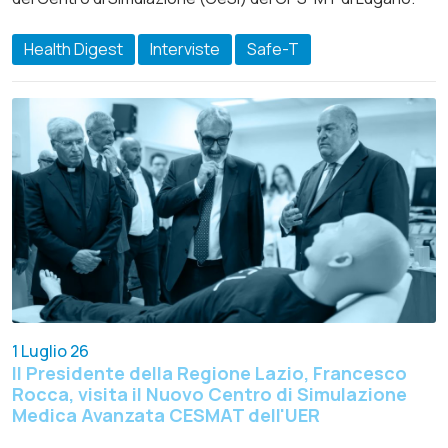
Health Digest
Interviste
Safe-T
1 Luglio 26
Il Presidente della Regione Lazio, Francesco
Rocca, visita il Nuovo Centro di Simulazione
Medica Avanzata CESMAT dell'UER