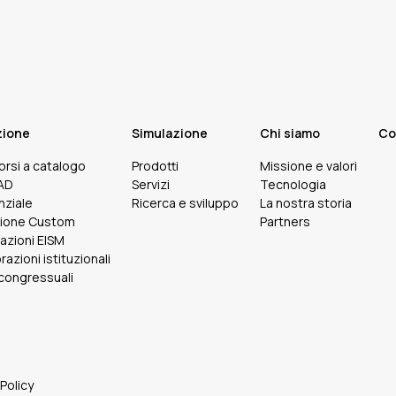
zione
Simulazione
Chi siamo
Co
corsi a catalogo
Prodotti
Missione e valori
FAD
Servizi
Tecnologia
nziale
Ricerca e sviluppo
La nostra storia
ione Custom
Partners
cazioni EISM
razioni istituzionali
 congressuali
 Policy