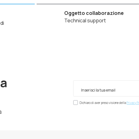
Oggetto collaborazione
Technical support
di
ra
Dichiaro di aver preso visione della
Privacy P
à