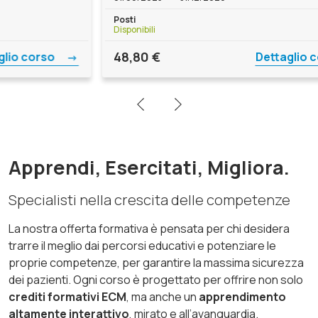
Posti
Po
Disponibili
Dis
48,80
€
1
Dettaglio corso
Apprendi, Esercitati, Migliora.
Specialisti nella crescita delle competenze
La nostra offerta formativa è pensata per chi desidera
trarre il meglio dai percorsi educativi e potenziare le
proprie competenze, per garantire la massima sicurezza
dei pazienti. Ogni corso è progettato per offrire non solo
crediti formativi ECM
, ma anche un
apprendimento
altamente interattivo
, mirato e all’avanguardia.