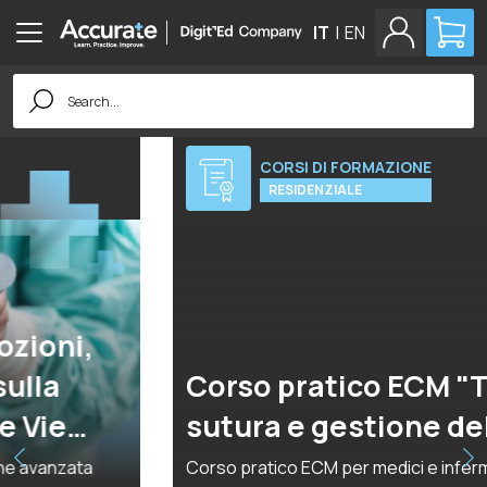
IT
|
EN
Search
for:
CORSI DI FORMAZIONE
VEDI TUTTI I CORSI
RESIDENZIALE
Corso pratico ECM "Tecniche di
sutura e gestione delle ferite"
Corso pratico ECM per medici e infermieri. 16 settembre