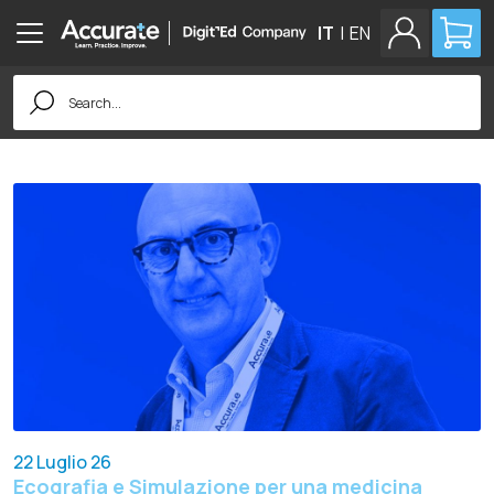
IT
|
EN
Search
for:
22 Luglio 26
Ecografia e Simulazione per una medicina