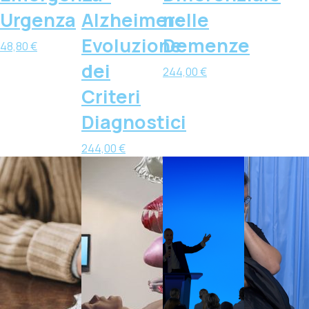
Urgenza
Alzheimer:
nelle
Evoluzione
Demenze
48,80
€
dei
244,00
€
Criteri
Diagnostici
244,00
€