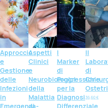
Approccio
Aspetti
I
Il
e
Clinici
Marker
Labora
Gestione
e
di
di
delle
Neurobiologici
Progressione
Chirur
Infezioni
della
per la
Ostetr
in
Malattia
Diagnosi
36,60
€
Emergenza-
di
Differenziale