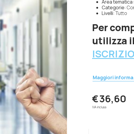
Area tematica:
Categorie:
Cor
Livelli:
Tutto
Per comp
utilizza 
ISCRIZI
Maggiori informa
€
36,60
IVA inclusa