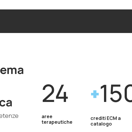
stema
24
15
ca
petenze
aree
crediti ECM a
terapeutiche
catalogo