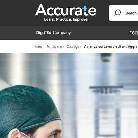
Search
for:
FOR
Home
Formazione
Catalogo
Violenza sul Lavoro e Utenti Aggre