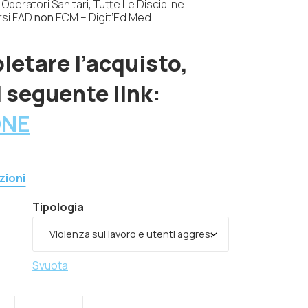
Operatori Sanitari, Tutte Le Discipline
si FAD
non
ECM – Digit’Ed Med
letare l’acquisto,
il seguente link
:
ONE
zioni
Tipologia
Svuota