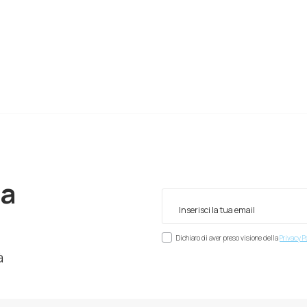
ra
Dichiaro di aver preso visione della
Privacy P
à