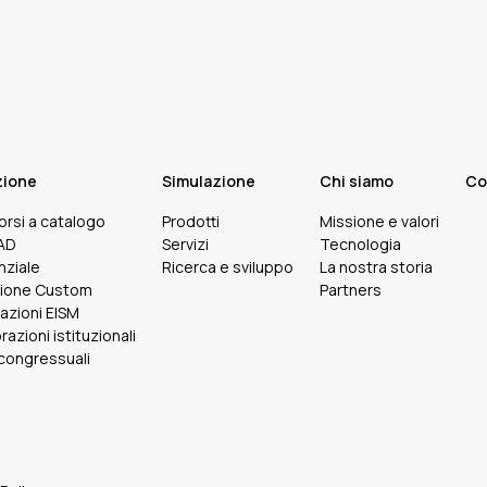
zione
Simulazione
Chi siamo
Co
corsi a catalogo
Prodotti
Missione e valori
FAD
Servizi
Tecnologia
nziale
Ricerca e sviluppo
La nostra storia
ione Custom
Partners
cazioni EISM
razioni istituzionali
 congressuali