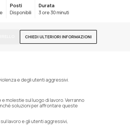
Posti
Durata
le
Disponibili
3 ore 30 minuti
RRELLO
CHIEDI ULTERIORI INFORMAZIONI
violenza e degli utenti aggressivi.
ce e molestie sul luogo di lavoro. Verranno
nonché soluzioni per affrontare queste
ul lavoro e gli utenti aggressivi,