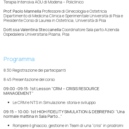
Terapia Intensiva AOU di Modena – Policlinico
Prof. Paolo Mannella
Professore di Ginecologia e Ostetricia
Dipartimento di Medicina Clinica e Sperimentale Università di Pisa e
Presidente Corso di Laurea in Ostetricia, Università di Pisa
Dott.ssa Valentina Steccanella
Coordinatore Sala parto Azienda
Ospedaliera Universitaria Pisana, Pisa
Programma
8:30 Registrazione dei partecipanti
8:45 Presentazione del corso
09:00 -09:15: 1st Lesson “CRM – CRISIS RESOURCE
MANAGEMENT”
Le CRM e NTS in Simulazione: storia e sviluppo
09:15 – 10:00: 1st HIGH FIDELITY SIMULATION & DEBRIEFING:
“Una
normale mattina in Sala Parto…”
Rompere il ghiaccio, gestione in Team di una “crisi” in prodromi