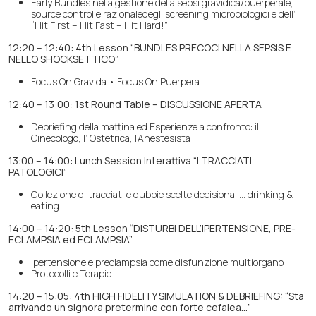
Early Bundles nella gestione della sepsi gravidica/puerperale,
source control e razionaledegli screening microbiologici e dell’
“Hit First – Hit Fast – Hit Hard!”
12:20 – 12:40: 4th Lesson “BUNDLES PRECOCI NELLA SEPSIS E
NELLO SHOCKSETTICO”
Focus On Gravida • Focus On Puerpera
12:40 – 13:00: 1st Round Table – DISCUSSIONE APERTA
Debriefing della mattina ed Esperienze a confronto: il
Ginecologo, l’ Ostetrica, l’Anestesista
13:00 – 14:00: Lunch Session Interattiva “I TRACCIATI
PATOLOGICI”
Collezione di tracciati e dubbie scelte decisionali… drinking &
eating
14:00 – 14:20: 5th Lesson “DISTURBI DELL’IPERTENSIONE, PRE-
ECLAMPSIA ed ECLAMPSIA”
Ipertensione e preclampsia come disfunzione multiorgano
Protocolli e Terapie
14:20 – 15:05: 4th HIGH FIDELITY SIMULATION & DEBRIEFING:
“Sta
arrivando un signora pretermine con forte cefalea…”