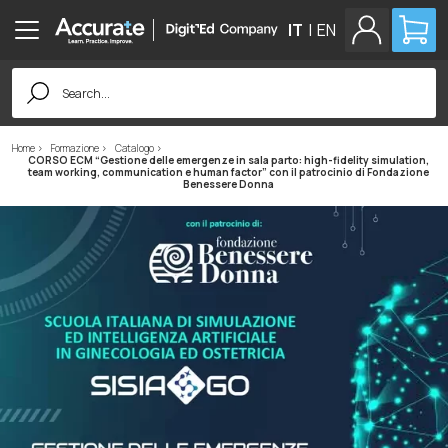
IT
|
EN
Search
for:
Home
Formazione
Catalogo
CORSO ECM “Gestione delle emergenze in sala parto: high-fidelity simulation,
team working, communication e human factor” con il patrocinio di Fondazione
Benessere Donna