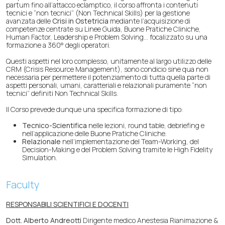
partum fino all’attacco eclamptico, il corso affronta i contenuti
tecnici e “non tecnici” (Non Technical Skills) per la gestione
avanzata delle
Crisi in Ostetricia
mediante l’acquisizione di
competenze centrate su Linee Guida, Buone Pratiche Cliniche,
Human Factor, Leadership e Problem Solving… focalizzato su una
formazione a 360° degli operatori.
Questi aspetti nel loro complesso, unitamente al largo utilizzo delle
CRM (Crisis Resource Management), sono condicio sine qua non
necessaria per permettere il potenziamento di tutta quella parte di
aspetti personali, umani, caratteriali e relazionali puramente “non
tecnici” definiti Non Technical Skills.
Il Corso prevede dunque una specifica formazione di tipo:
Tecnico-Scientifica
nelle lezioni, round table, debriefing e
nell’applicazione delle Buone Pratiche Cliniche.
Relazionale
nell’implementazione del Team-Working, del
Decision-Making e del Problem Solving tramite le High Fidelity
Simulation.
Faculty
RESPONSABILI SCIENTIFICI E DOCENTI
Dott. Alberto Andreotti
Dirigente medico Anestesia Rianimazione &