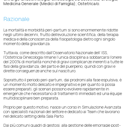
Medicina Generale (Medici di Famiglia); Ostetrica/o
.
Razionale
La mortalità e morbidità peri-partum si sono enormemente ridotte
negli ultimi decenni, frutto dell’evoluzione scientifica, della terapia
medica e della conoscenza della fisiopatologia dietro ogni singolo
momento della gravidanza.
Tuttavia, come descritto dall’Osservatorio Nazionale dell’ ISS,
l’Ostetricia Ginecologia rimane l’unica disciplina a sobbarcarsi l’onere
del 200% di mortalità nonché di gravi complicanze inerenti a tutte le
fasi della gravidanza, del parto e del puerperio, quindi con gravi e
dirette conseguenze anche sul nascituro.
Soprattutto il periodo peri-partum, dai prodromi alla fase espulsiva, è
un momento molto delicato e impegnativo e per quanto si possa
essere preparati, gli scenari possono evolvere rapidamente in
emergenze che necessitano di trattamenti immediati ed una équipe
multidisciplinare ben preparata.
Proprio per questo motivo, nasce un corso in Simulazione Avanzata
con specialisti nazionali del settore e dedicato ai Team che lavorano
nel delicato setting della Sala Parto.
Dai più comuni quadri di gestosi, alla gestione delle emorragie post-