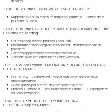
di parto
10:00 – 10:20: 2nd LESSON “WHY DO MOTHERS DIE..?”
Rapporto ISS sulla mortalità materno-infantile • Cenno delle
più comuni “crisi”
10:30 – 11:15: 2nd HIGH FIDELITY SIMULATION & DEBRIEFING:
“The
Dark side of Bleeding”
Utilizzo degli score e protocolli acquisiti
Monitorare e saper cogliere le cause ed il deterioramento del
paziente
Corretta applicazione protocollo trasfusivo
Concetti avanzati diresuscitazione volemica
11:15 – 11:35: 3rd Lesson: “EMORRAGIA PERI-PARTUM SEVERA &
LIFETHREATENING”
PPHD: Le 4 T• Emazie ed Emoderivati: dove siamo e dove
stiamo andando
Quale spazio per sistemi di Tromboelastografia?
Protocolli Condivisi • Resuscitazione in Utero • TC Emergenze
Vs Stabilizzazione
11:35 – 12:20: 3rd HIGH FIDELITY SIMULATION &
DEBRIEFING:
“Sepsis & More”