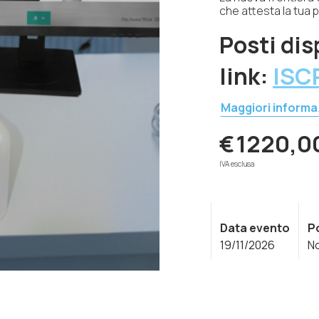
che attesta la tua
Posti dis
link:
ISC
Maggiori informa
€
1220,0
IVA esclusa
Data evento
P
19/11/2026
No