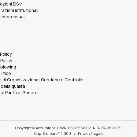
cazioni EISM
razioni istituzionali
 congressuali
 Policy
Policy
eblowing
 Etico
 di Organizzazione, Gestione e Controllo
 della qualità
 di Parità di Genere
Copyright © Accurate Srl | P.IVA 02993581202 | REA PR-269627 |
Cap. Soc. euro 115.000 i.v. | Privacy | Legals