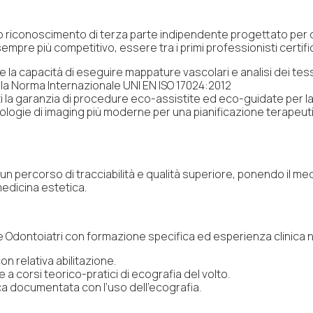
o riconoscimento di terza parte indipendente progettato per d
sempre più competitivo, essere tra i primi professionisti certific
te la capacità di eseguire mappature vascolari e analisi dei tes
la Norma Internazionale UNI EN ISO 17024:2012
enti la garanzia di procedure eco-assistite ed eco-guidate per
nologie di imaging più moderne per una pianificazione terapeu
n un percorso di tracciabilità e qualità superiore, ponendo il me
medicina estetica.
 e Odontoiatri con formazione specifica ed esperienza clinica 
on relativa abilitazione.
corsi teorico-pratici di ecografia del volto.
ica documentata con l’uso dell’ecografia.