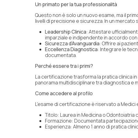
Un primato per la tua professionalità
Questo non è solo un nuovo esame, ma il prim
livelli di precisione e sicurezza. In un mercato 
Leadership Clinica
: Attestare ufficialmen
imparziale e indipendente in accordo con 
Sicurezza d’Avanguardia
: Offrire ai pazi
Eccellenza Diagnostica
: Integrare le tec
documentata.
Perché essere tra i primi?
La certificazione trasforma la pratica clinica i
panorama multidisciplinare tra diagnostica e 
Come accedere al profilo
L’esame di certificazione è riservato a Medici
Titolo: Laurea in Medicina o Odontoiatria c
Formazione: Documentata partecipazione a 
Esperienza: Almeno 1 anno di pratica clin