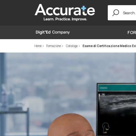
Search
for:
FOR
Home
Formazione
Catalogo
Esame di Certificazione Medico Est