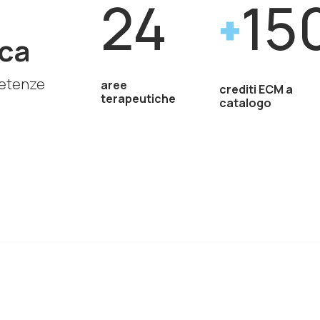
24
15
ca
petenze
aree
crediti ECM a
terapeutiche
catalogo