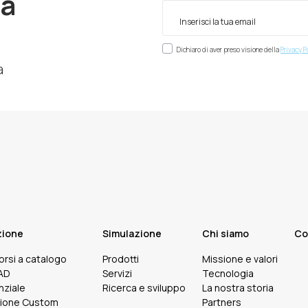
ra
Dichiaro di aver preso visione della
Privacy P
à
zione
Simulazione
Chi siamo
Co
corsi a catalogo
Prodotti
Missione e valori
FAD
Servizi
Tecnologia
nziale
Ricerca e sviluppo
La nostra storia
ione Custom
Partners