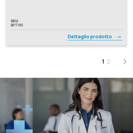
SKU
BPT195
Dettaglio prodotto
1
2