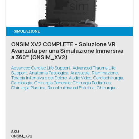
SIMULAZIONE
ONSIM XV2 COMPLETE – Soluzione VR
Avanzata per una Simulazione Immersiva
a 360° (ONSIM_XV2)
Advanced Cardiac Life Support, Advanced Trauma Life
Support, Anatomia Patologica, Anestesia, Rianimazione,
Terapia Intensiva e del Dolore, Audio Video, Cardiochirurgia,
Cardiologia, Chirurgia Generale, Chirurgia Pediatrica,
Chirurgia Plastica, Ricostruttiva ed Estetica, Chirurgia
Toracica, Chirurgia Vascolare, Ecografia e Diagnostica,
Geriatria, Infermieristica, Medicina d'Emergenza-Urgenza,
Medicina Generale, Medicina Interna, Nefrologia,
Neonatologia, Neurologia, Odontoiatria, Oftalmologia,
Oncologia, Ortopedia e Traumatologia, Otorinolaringoiatria,
Pneumologia, Podologia, Reumatologia, Simulatori Avanzati,
Simulazione VR, Sistemi Immersivi, Urologia, Basic Life
Support, Ginecologia e Ostetricia, Pediatria
SKU
ONSIM_XV2