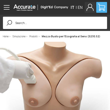
IT
|
EN
Search
for:
Home
Simulazione
Prodotti
Mezzo Busto per l’Ecografia al Seno (S230.52)