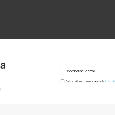
ra
Dichiaro di aver preso visione della
Privacy P
à