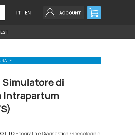
IT
|
EN
ACCOUNT
GEST
URATE
 Simulatore di
a Intrapartum
FS)
DOTTO
Ecografia e Diagnostica, Ginecologia e