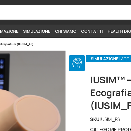
MAZIONE
SIMULAZIONE
CHI SIAMO
CONTATTI
HEALTH DI
Intrapartum (IUSIM_FS)
SIMULAZIONE
| ACC
IUSIM™ –
Ecografi
(IUSIM_
SKU
IUSIM_FS
CATEGORIE PRO