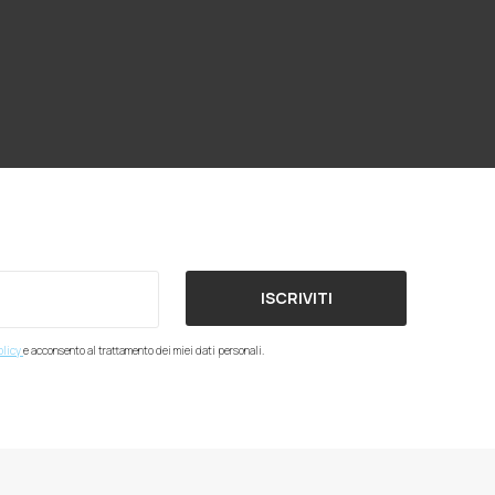
ISCRIVITI
olicy
e acconsento al trattamento dei miei dati personali.