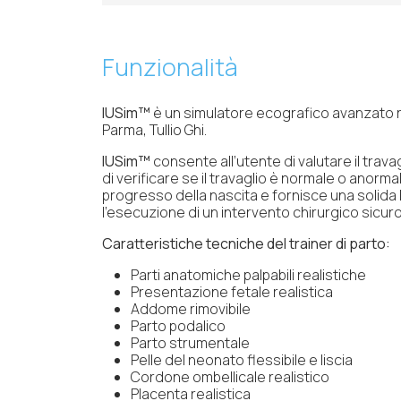
Funzionalità
IUSim™
è un simulatore ecografico avanzato rea
Parma, Tullio Ghi.
IUSim™
consente all’utente di valutare il trava
di verificare se il travaglio è normale o anorm
progresso della nascita e fornisce una solida b
l’esecuzione di un intervento chirurgico sicuro
Caratteristiche tecniche del trainer di parto:
Parti anatomiche palpabili realistiche
Presentazione fetale realistica
Addome rimovibile
Parto podalico
Parto strumentale
Pelle del neonato flessibile e liscia
Cordone ombellicale realistico
Placenta realistica