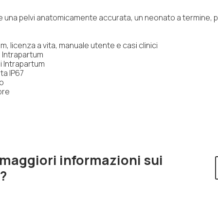
ude una pelvi anatomicamente accurata, un neonato a termine,
, licenza a vita, manuale utente e casi clinici
i Intrapartum
i Intrapartum
ta IP67
to
pre
 maggiori informazioni sui
i?