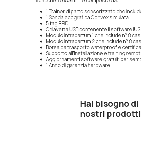
Il pacchetto
IUSim™
è composto da:
1 Trainer di parto sensorizzato che incl
1 Sonda ecografica Convex simulata
5 tag RFID
Chiavetta USB contenente il software IUSim
Modulo Intrapartum 1 che include n° 8 cas
Modulo Intrapartum 2 che include n° 8 cas
Borsa da trasporto waterproof e certifica
Supporto all’Installazione e training remo
Aggiornamenti software gratuiti per sem
1 Anno di garanzia hardware
Hai bisogno di
nostri prodott