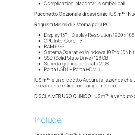
Complicazioni placentari e ombellicali.
Pacchetto Opzionale di casi clinici IUSim™
: Nu
Requisiti Minimi di Sistema per il PC
:
Display 15″ – Display Resolution 1920 x 108
CPU Intel Core i-5
RAM 8 GB
Sistema Operativo Windows 10 Pro (64 bit
SSD (Solid State Drive) 128 GB
Scheda grafica dedicata 2 GB
Porta USB 1 – Porta HDMI 1
IUSim™
è un prodotto Accurate, azienda che un
e realmente efficaci in campo medico.
DISCLAIMER USO CLINICO:
IUSim™ è venduto sol
Include