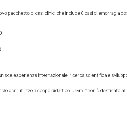
ovo pacchetto di casi clinici che include 8 casi di emorragia po
0
)
isce esperienza internazionale, ricerca scientifica e sviluppo
o per l’utilizzo a scopo didattico. IUSim™ non è destinato all’ut