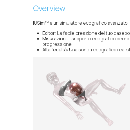
Overview
IUSim™
è un simulatore ecografico avanzato, s
Editor:
La facile creazione del tuo casebo
Misurazioni:
Il supporto ecografico permett
progressione.
Alta fedeltà:
Una sonda ecografica realisti