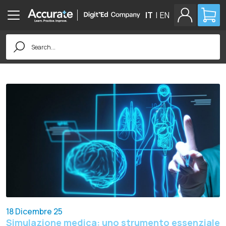
IT
|
EN
Search
for:
18 Dicembre 25
Simulazione medica: uno strumento essenziale