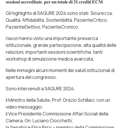
𝐬𝐞𝐬𝐬𝐢𝐨𝐧𝐢 𝐚𝐜𝐜𝐫𝐞𝐝𝐢𝐭𝐚𝐭𝐞, 𝐩𝐞𝐫 𝐮𝐧 𝐭𝐨𝐭𝐚𝐥𝐞 𝐝𝐢 𝟑𝟏 𝐜𝐫𝐞𝐝𝐢𝐭𝐢 𝐄𝐂𝐌.
Gli highlights di SAQURE 2024 sono stati: Sicurezza,
Qualità, Affidabilità, Sostenibilità, PazienteCritico,
PazienteElettivo, PazienteCronico.
I lavori hanno visto una importante presenza
istituzionale, grande partecipazione, alta qualità delle
relazioni, importanti sessioni scientifiche, tanti
workshop di simulazione medica avanzata,
Nelle immagini alcuni momenti dei saluti istituzionali di
apertura del congresso.
Sono intervenuti a SAQURE 2024:
il Ministro della Salute, Prof. Orazio Schillaci, con un
video messaggio;
il Vice Presidente Commissione Affari Sociali della
Camera, On. Luciano Ciocchetti;
la Senatrice Elisa Pirro – membro della Commissione