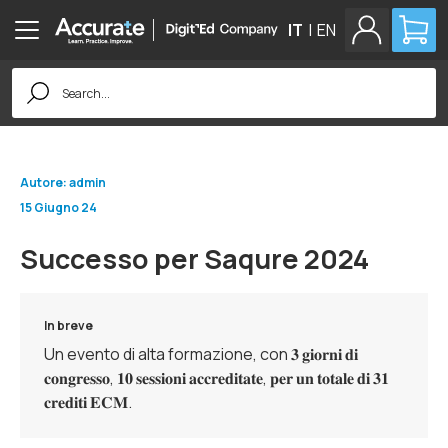
IT
|
EN
Search
for:
Autore: admin
15 Giugno 24
Successo per Saqure 2024
In breve
Un evento di alta formazione, con 𝟑 𝐠𝐢𝐨𝐫𝐧𝐢 𝐝𝐢
𝐜𝐨𝐧𝐠𝐫𝐞𝐬𝐬𝐨, 𝟏𝟎 𝐬𝐞𝐬𝐬𝐢𝐨𝐧𝐢 𝐚𝐜𝐜𝐫𝐞𝐝𝐢𝐭𝐚𝐭𝐞, 𝐩𝐞𝐫 𝐮𝐧 𝐭𝐨𝐭𝐚𝐥𝐞 𝐝𝐢 𝟑𝟏
𝐜𝐫𝐞𝐝𝐢𝐭𝐢 𝐄𝐂𝐌.