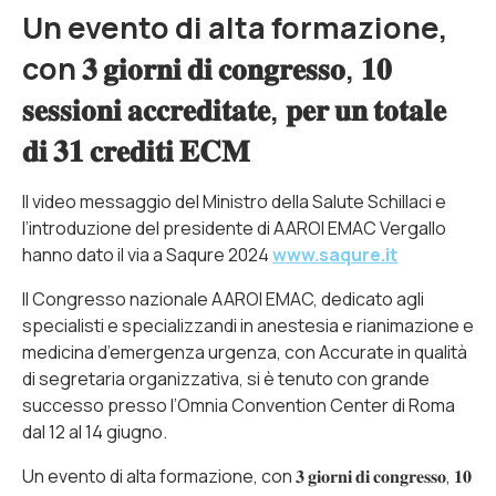
Un evento di alta formazione,
con 𝟑 𝐠𝐢𝐨𝐫𝐧𝐢 𝐝𝐢 𝐜𝐨𝐧𝐠𝐫𝐞𝐬𝐬𝐨, 𝟏𝟎
𝐬𝐞𝐬𝐬𝐢𝐨𝐧𝐢 𝐚𝐜𝐜𝐫𝐞𝐝𝐢𝐭𝐚𝐭𝐞, 𝐩𝐞𝐫 𝐮𝐧 𝐭𝐨𝐭𝐚𝐥𝐞
𝐝𝐢 𝟑𝟏 𝐜𝐫𝐞𝐝𝐢𝐭𝐢 𝐄𝐂𝐌
Il video messaggio del Ministro della Salute Schillaci e
l’introduzione del presidente di AAROI EMAC Vergallo
hanno dato il via a Saqure 2024
www.saqure.it
Il Congresso nazionale AAROI EMAC, dedicato agli
specialisti e specializzandi in anestesia e rianimazione e
medicina d’emergenza urgenza, con Accurate in qualità
di segretaria organizzativa, si è tenuto con grande
successo presso l’Omnia Convention Center di Roma
dal 12 al 14 giugno.
Un evento di alta formazione, con 𝟑 𝐠𝐢𝐨𝐫𝐧𝐢 𝐝𝐢 𝐜𝐨𝐧𝐠𝐫𝐞𝐬𝐬𝐨, 𝟏𝟎