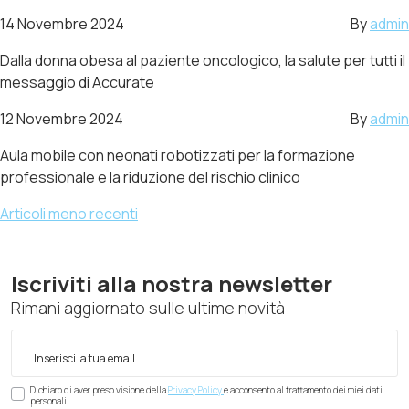
14 Novembre 2024
By
admin
Dalla donna obesa al paziente oncologico, la salute per tutti il
messaggio di Accurate
12 Novembre 2024
By
admin
Aula mobile con neonati robotizzati per la formazione
professionale e la riduzione del rischio clinico
Navigazione
Articoli meno recenti
articoli
Iscriviti alla nostra newsletter
Rimani aggiornato sulle ultime novità
Dichiaro di aver preso visione della
Privacy Policy
e acconsento al trattamento dei miei dati
personali.