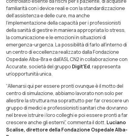
controllato esente da rischi per il paziente, di acquisire
familiarità con i device reali e con la standardizzazione
dell’assistenza e delle cure, ma anche
l’implementazione della capacità per i professionisti
della sanità di gestire in maniera appropriata lo stress,
la comunicazione e le emozioni in situazioni di
emergenza-urgenza. La possibilità di farlo all’interno di
un centro di eccellenza realizzato dalla Fondazione
Ospedale Alba-Bra e dall’ASL CN2 in collaborazione con
Accurate, società del gruppo
Digit’Ed
, rappresenta
un’opportunità unica.
“
Allenarsi qui per essere pronti ovunque è il motto del
centro di simulazione, abbiamo lavorato non solo per
allestire la struttura ma soprattutto per far crescere un
gruppo di medici e professionisti sanitari che dovranno
nel breve istruire i loro colleghi e poi essere pronti a far
crescere anche gli esterni
”, commenta il dott.
Luciano
Scalise, direttore della Fondazione Ospedale Alba-