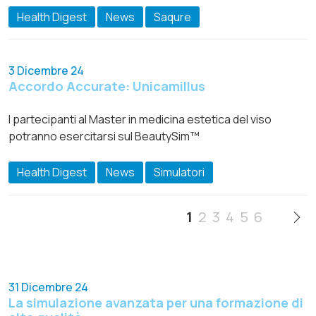
Health Digest
News
Saqure
3 Dicembre 24
Accordo Accurate: Unicamillus
I partecipanti al Master in medicina estetica del viso
potranno esercitarsi sul BeautySim™
Health Digest
News
Simulatori
1
2
3
4
5
6
31 Dicembre 24
La simulazione avanzata per una formazione di