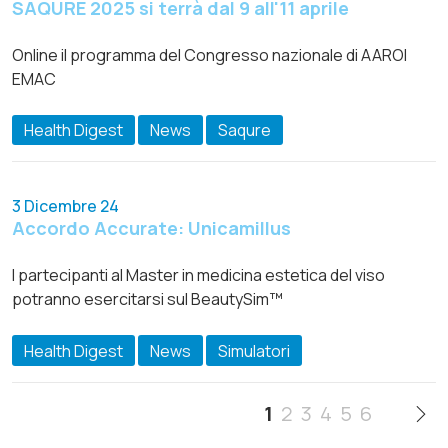
SAQURE 2025 si terrà dal 9 all'11 aprile
Online il programma del Congresso nazionale di AAROI
EMAC
Health Digest
News
Saqure
3 Dicembre 24
Accordo Accurate: Unicamillus
I partecipanti al Master in medicina estetica del viso
potranno esercitarsi sul BeautySim™
Health Digest
News
Simulatori
1
2
3
4
5
6