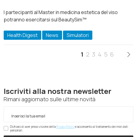
I partecipanti al Master in medicina estetica del viso
potranno esercitarsi sul BeautySim™
Health Digest
News
Simulatori
1
2
3
4
5
6
Iscriviti alla nostra newsletter
Rimani aggiornato sulle ultime novità
Dichiaro di aver preso visione della
Privacy Policy
e acconsento al trattamento dei miei dati
personali.