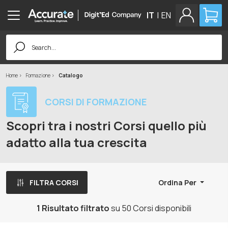
IT
|
EN
Search
for:
Home
Formazione
Catalogo
CORSI DI FORMAZIONE
Scopri tra i nostri Corsi quello più
adatto alla tua crescita
FILTRA CORSI
Ordina Per
1 Risultato filtrato
su 50 Corsi disponibili