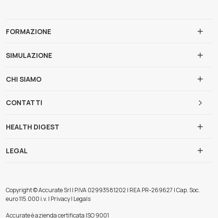
FORMAZIONE
SIMULAZIONE
CHI SIAMO
CONTATTI
HEALTH DIGEST
LEGAL
Copyright © Accurate Srl | P.IVA 02993581202 | REA PR-269627 | Cap. Soc.
euro 115.000 i.v. | Privacy | Legals
Accurate è azienda certificata ISO 9001