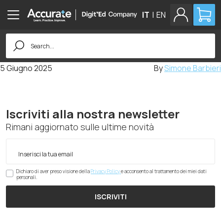
IT
|
EN
Search
for:
5 Giugno 2025
By
Simone Barbieri
Iscriviti alla nostra newsletter
Rimani aggiornato sulle ultime novità
Dichiaro di aver preso visione della
Privacy Policy
e acconsento al trattamento dei miei dati
personali.
ISCRIVITI