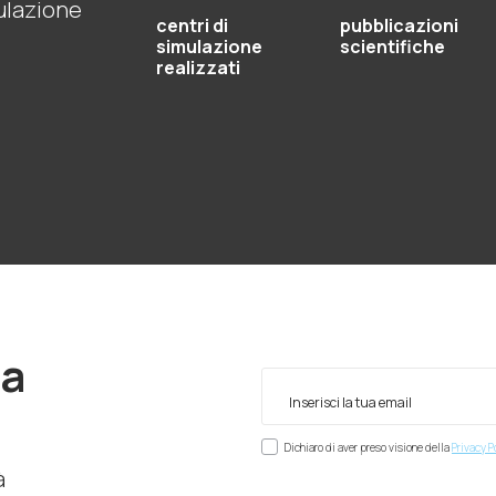
mulazione
centri di
pubblicazioni
simulazione
scientifiche
realizzati
ra
Dichiaro di aver preso visione della
Privacy P
à