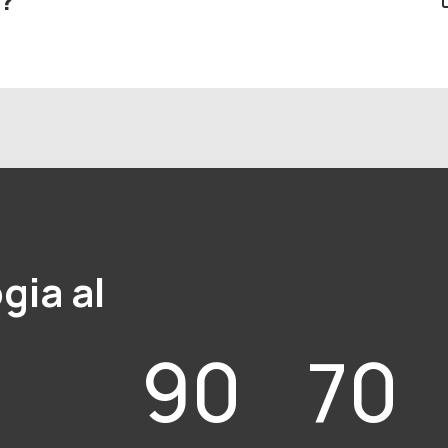
gia al
90
70