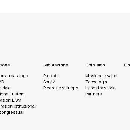
zione
Simulazione
Chi siamo
Co
corsi a catalogo
Prodotti
Missione e valori
FAD
Servizi
Tecnologia
nziale
Ricerca e sviluppo
La nostra storia
ione Custom
Partners
cazioni EISM
razioni istituzionali
 congressuali