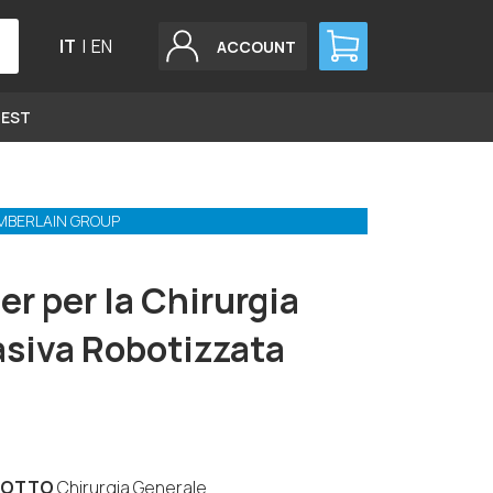
IT
|
EN
ACCOUNT
GEST
MBERLAIN GROUP
er per la Chirurgia
asiva Robotizzata
DOTTO
Chirurgia Generale