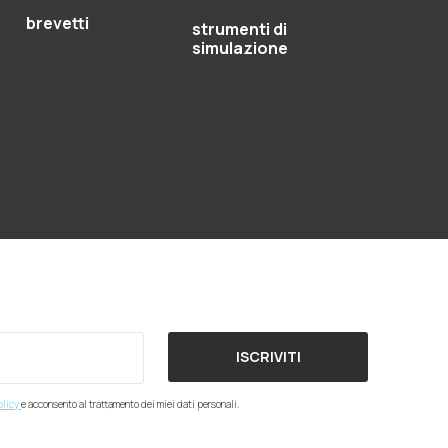
brevetti
strumenti di
simulazione
ISCRIVITI
olicy
e acconsento al trattamento dei miei dati personali.