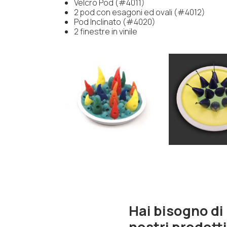
Velcro Pod (#4011)
2 pod con esagoni ed ovali (#4012)
Pod Inclinato (#4020)
2 finestre in vinile
Hai bisogno di
nostri prodott