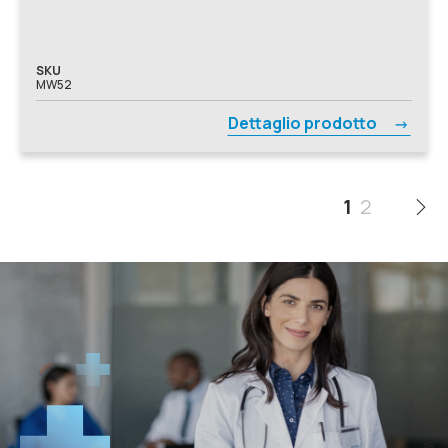
SKU
MW52
Dettaglio prodotto
1
2