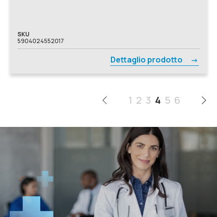
SKU
5904024552017
Dettaglio prodotto
1
2
3
4
5
6