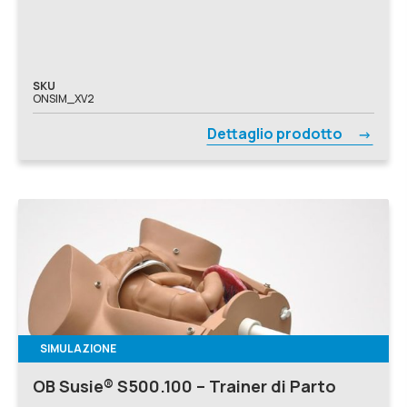
Medicina Generale, Medicina Interna, Nefrologia,
Neonatologia, Neurologia, Odontoiatria, Oftalmologia,
Oncologia, Ortopedia e Traumatologia, Otorinolaringoiatria,
Pneumologia, Podologia, Reumatologia, Simulatori Avanzati,
Simulazione VR, Sistemi Immersivi, Urologia, Basic Life
Support, Ginecologia e Ostetricia, Pediatria
SKU
ONSIM_XV2
Dettaglio prodotto
SIMULAZIONE
OB Susie® S500.100 – Trainer di Parto