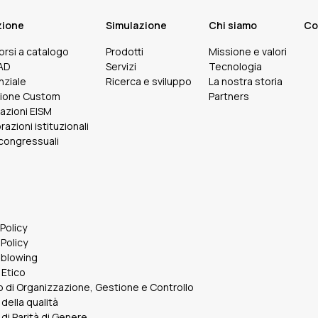
zione
Simulazione
Chi siamo
Co
corsi a catalogo
Prodotti
Missione e valori
FAD
Servizi
Tecnologia
nziale
Ricerca e sviluppo
La nostra storia
ione Custom
Partners
cazioni EISM
razioni istituzionali
 congressuali
 Policy
Policy
eblowing
 Etico
 di Organizzazione, Gestione e Controllo
 della qualità
 di Parità di Genere