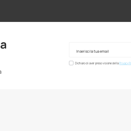
ra
Dichiaro di aver preso visione della
Privacy P
à