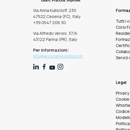
Via Anna Kuliscioff, 230
Forma
47522 Cesena (FC), Italy
Tutti i 
+39 0547 206 30
Corsi 
Via Alfredo Veroni, 37/A
Reside
43122 Parma (PR), Italy
Formaz
Certifi
Per informazioni:
Collabo
info@accuratesolutions.it
Servizi
Legal
Privacy
Cookie 
Whistl
Codice
Modello
Politica
Politica