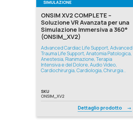
SIMULAZIONE
ONSIM XV2 COMPLETE –
Soluzione VR Avanzata per una
Simulazione Immersiva a 360°
(ONSIM_XV2)
Advanced Cardiac Life Support, Advanced
Trauma Life Support, Anatomia Patologica,
Anestesia, Rianimazione, Terapia
Intensiva e del Dolore, Audio Video,
Cardiochirurgia, Cardiologia, Chirurgia
Generale, Chirurgia Pediatrica, Chirurgia
Plastica, Ricostruttiva ed Estetica,
Chirurgia Toracica, Chirurgia Vascolare,
SKU
Ecografia e Diagnostica, Geriatria,
ONSIM_XV2
Infermieristica, Medicina d'Emergenza-
Urgenza, Medicina Generale, Medicina
Dettaglio prodotto
Interna, Nefrologia, Neonatologia,
Neurologia, Odontoiatria, Oftalmologia,
Oncologia, Ortopedia e Traumatologia,
Otorinolaringoiatria, Pneumologia,
Podologia, Reumatologia, Simulatori