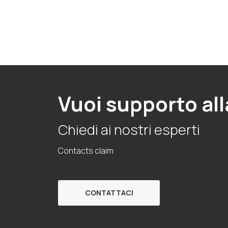
Avanzati, Simulazione VR, Sistemi
Immersivi, Urologia, Basic Life Support,
Ginecologia e Ostetricia, Pediatria
Vuoi supporto all
Chiedi ai nostri esperti
Contacts claim
CONTATTACI