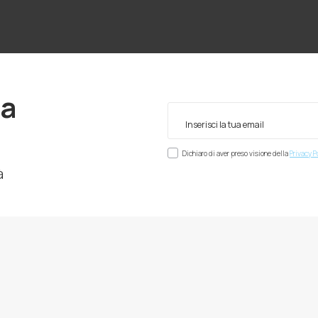
ra
Dichiaro di aver preso visione della
Privacy P
à