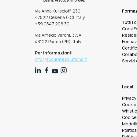
Via Anna Kuliscioff, 230
Forma
47522 Cesena (FC), Italy
Tutti i 
+39 0547 206 30
Corsi 
Via Alfredo Veroni, 37/A
Reside
43122 Parma (PR), Italy
Formaz
Certifi
Per informazioni:
Collabo
info@accuratesolutions.it
Servizi
Legal
Privacy
Cookie 
Whistl
Codice
Modello
Politica
Politica