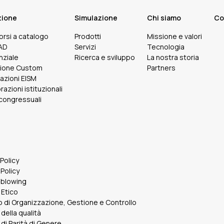
zione
Simulazione
Chi siamo
Co
corsi a catalogo
Prodotti
Missione e valori
FAD
Servizi
Tecnologia
nziale
Ricerca e sviluppo
La nostra storia
ione Custom
Partners
cazioni EISM
razioni istituzionali
 congressuali
 Policy
Policy
eblowing
 Etico
 di Organizzazione, Gestione e Controllo
 della qualità
 di Parità di Genere