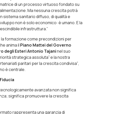
la matrice di un processo virtuoso fondato su
e alimentazione. Ma nessuna crescita potrà
sistema sanitario diffuso, di qualità e
sviluppo non è solo economico: è umano. E la
scindibile infrastruttura.”
e la formazione come precondizioni per
che anima il
Piano Mattei del Governo
ro degli Esteri Antonio Tajani
nel suo
riorità strategica assoluta”
e la nostra
rtenariati paritari per la crescita condivisa”
,
no è centrale.
 Fiducia
a tecnologicamente avanzata non significa
tenza; significa promuovere la crescita
formato rappresenta una garanzia di