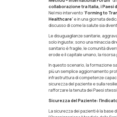
Method – International Forum”
di
collaborazione tra Italia, i Paesi d
Nel mio intervento “
Forming to Tra
Healthcare
” e in una giornata dedi
discusso di come la salute sia divent
Le disuguaglianze sanitarie, aggrav
solo ingiuste; sono una minaccia dire
sanitario è fragile, le comunità diventa
erode e il capitale umano, la risorsa
In questo scenario, la formazione s
più un semplice aggiornamento prof
infrastruttura di competenze capace d
sicurezza del paziente e sulla resili
rafforzare la tenuta dei Paesi stessi
Sicurezza del Paziente: l’Indicat
La sicurezza dei pazienti è la base 