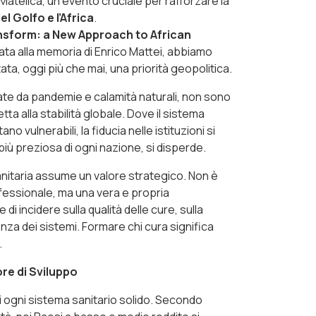
 Matelica, un evento cruciale per rafforzare la
el Golfo e l’Africa
.
nsform: a New Approach to African
cata alla memoria di Enrico Mattei, abbiamo
ata, oggi più che mai, una priorità geopolitica.
ate da pandemie e calamità naturali, non sono
tta alla stabilità globale. Dove il sistema
no vulnerabili, la fiducia nelle istituzioni si
 più preziosa di ogni nazione, si disperde.
anitaria assume un valore strategico. Non è
essionale, ma una vera e propria
i incidere sulla qualità delle cure, sulla
enza dei sistemi. Formare chi cura significa
.
ore di Sviluppo
di ogni sistema sanitario solido. Secondo