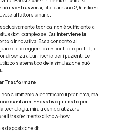
tà, nei Paesi a basso e medio reddito si
ni di eventi avversi
, che causano
2,6 milioni
 dovute al fattore umano.
esclusivamente teorica, non è sufficiente a
 situazioni complesse. Qui
interviene la
nte e innovativa. Essa consente ai
liare e correggersi in un contesto protetto,
onali senza alcun rischio per i pazienti. Le
’utilizzo sistematico della simulazione può
%
.
er Trasformare
,
non ci limitiamo a identificare il problema, ma
one sanitaria innovativo pensato per
 la tecnologia, mira a democratizzare
are il trasferimento di know-how.
a disposizione di: