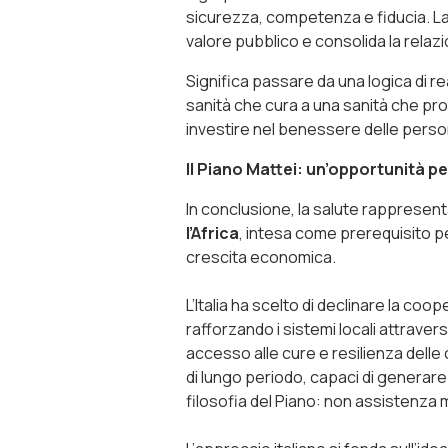
sicurezza, competenza e fiducia. L
valore pubblico e consolida la relazi
Significa passare da una logica di r
sanità che cura a una sanità che pro
investire nel benessere delle persone
Il Piano Mattei: un’opportunità per
In conclusione, la salute rappresent
l’Africa
, intesa come prerequisito per
crescita economica.
L’Italia ha scelto di declinare la coo
rafforzando i sistemi locali attrave
accesso alle cure e resilienza delle 
di lungo periodo, capaci di generar
filosofia del Piano: non assistenza 