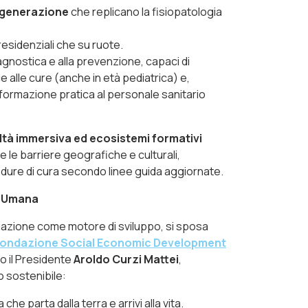
a generazione
che replicano la fisiopatologia
 residenziali che su ruote.
iagnostica e alla prevenzione, capaci di
alle cure (anche in età pediatrica) e,
rmazione pratica al personale sanitario
altà immersiva ed ecosistemi formativi
 le barriere geografiche e culturali,
ure di cura secondo linee guida aggiornate.
ra Umana
azione come motore di sviluppo, si sposa
ondazione Social Economic Development
o il Presidente
Aroldo Curzi Mattei
,
o sostenibile:
he parta dalla terra e arrivi alla vita.