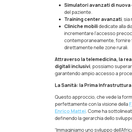
Simulatori avanzati di nuov
del paziente.
Training center avanzati
, sia
Cliniche mobili
dedicate alla d
incrementare l’accesso precoce 
contemporaneamente, fornire fo
direttamente nelle zone rurali.
Attraverso la telemedicina, la re
digitali inclusivi
, possiamo superare
garantendo ampio accesso a proced
La Sanità: la Prima Infrastruttu
Questo approccio, che vede la form
perfettamente con la visione della
F
Enrico Mattei
. Come ha sottolineat
definendo la gerarchia dello svilupp
“Immaginiamo uno sviluppo dell’Africa c