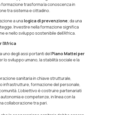
a formazione trasforma la conoscenza in
one tra sistema e cittadino.
eazione a una
logica di prevenzione
; da una
tegge. Investire nella formazione significa
 e nello sviluppo sostenibile dell’Africa.
 l’Africa
a uno degli assi portanti del
Piano Mattei per
 lo sviluppo umano, la stabilità sociale e la
perazione sanitaria in chiave strutturale,
rso infrastrutture, formazione del personale,
comunità. L’obiettivo è costruire partenariati
e autonomia e competenze, in linea con la
ma collaborazione tra pari.