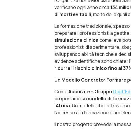
l’Organizzazione Mondiale della Sani
verificano ogni anno circa
134 milio
di morti evitabili
, molte delle quali
La formazione tradizionale, spesso 
preparare i professionisti a gestire
simulazione clinica
come leva pote
professionisti di sperimentare, sbag
sviluppando abilità tecniche e decisi
evidenze scientifiche sono chiare: l
ridurre il rischio clinico fino al 37
Un Modello Concreto: Formare p
Come
Accurate – Gruppo
Digit’Ed
proponiamo un
modello di formazi
l’Africa
. Un modello che, attraverso
l’accesso alla formazione e acceler
Il nostro progetto prevede la messa 