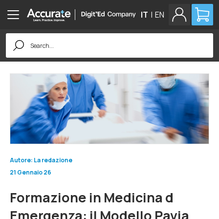
IT
|
EN
Search
for:
Autore: La redazione
21 Gennaio 26
Formazione in Medicina d
Emergenza: il Modello Pavia