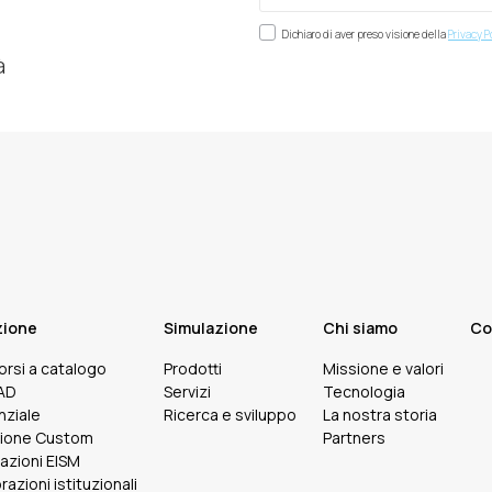
Dichiaro di aver preso visione della
Privacy P
à
zione
Simulazione
Chi siamo
Co
corsi a catalogo
Prodotti
Missione e valori
FAD
Servizi
Tecnologia
nziale
Ricerca e sviluppo
La nostra storia
ione Custom
Partners
cazioni EISM
razioni istituzionali