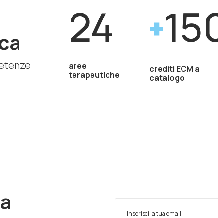
24
15
ca
petenze
aree
crediti ECM a
terapeutiche
catalogo
ra