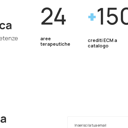
24
15
ca
petenze
aree
crediti ECM a
terapeutiche
catalogo
ra