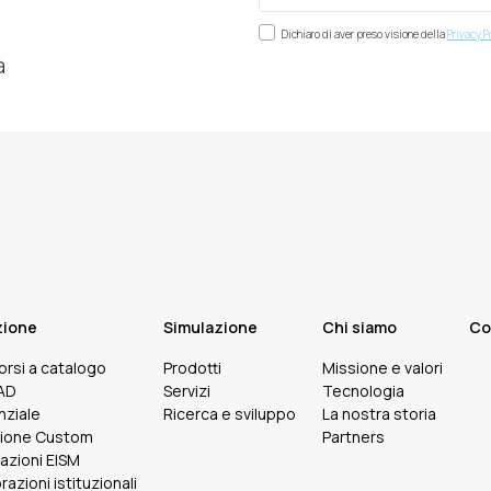
Dichiaro di aver preso visione della
Privacy P
à
zione
Simulazione
Chi siamo
Co
corsi a catalogo
Prodotti
Missione e valori
FAD
Servizi
Tecnologia
nziale
Ricerca e sviluppo
La nostra storia
ione Custom
Partners
cazioni EISM
razioni istituzionali