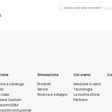
Dichiaro di aver preso visione della
Privacy P
à
zione
Simulazione
Chi siamo
Co
corsi a catalogo
Prodotti
Missione e valori
FAD
Servizi
Tecnologia
nziale
Ricerca e sviluppo
La nostra storia
ione Custom
Partners
cazioni EISM
razioni istituzionali