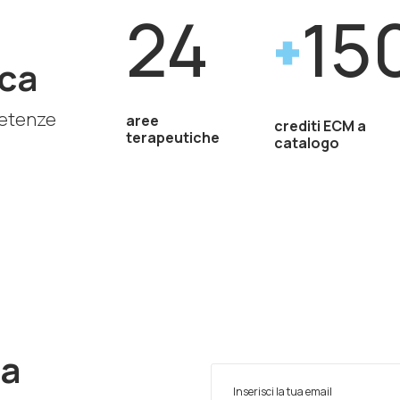
24
15
ca
petenze
aree
crediti ECM a
terapeutiche
catalogo
ra