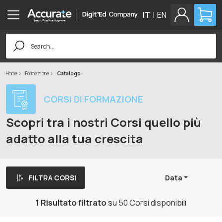
IT
|
EN
Search
for:
Home
Formazione
Catalogo
CORSI DI FORMAZIONE
Scopri tra i nostri Corsi quello più
adatto alla tua crescita
FILTRA CORSI
Data
1 Risultato filtrato
su 50 Corsi disponibili