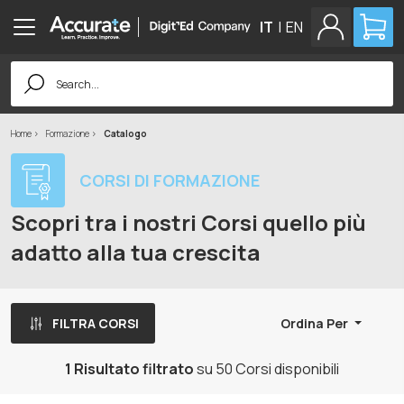
IT
|
EN
Search
for:
Home
Formazione
Catalogo
CORSI DI FORMAZIONE
Scopri tra i nostri Corsi quello più
adatto alla tua crescita
FILTRA CORSI
Ordina Per
1 Risultato filtrato
su 50 Corsi disponibili