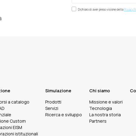
Dichiaro di aver preso visione della
Privacy P
à
zione
Simulazione
Chi siamo
Co
corsi a catalogo
Prodotti
Missione e valori
FAD
Servizi
Tecnologia
nziale
Ricerca e sviluppo
La nostra storia
ione Custom
Partners
cazioni EISM
razioni istituzionali