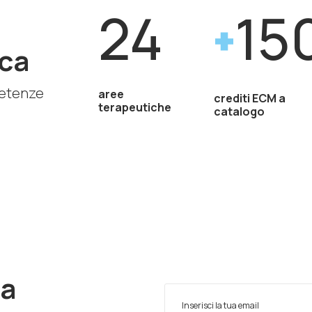
24
15
ca
petenze
aree
crediti ECM a
terapeutiche
catalogo
ra