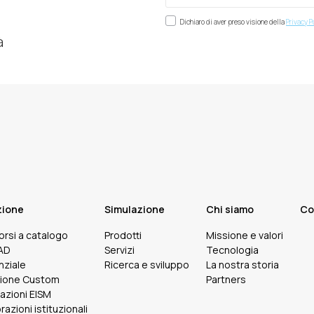
Dichiaro di aver preso visione della
Privacy P
à
zione
Simulazione
Chi siamo
Co
corsi a catalogo
Prodotti
Missione e valori
FAD
Servizi
Tecnologia
nziale
Ricerca e sviluppo
La nostra storia
ione Custom
Partners
cazioni EISM
razioni istituzionali