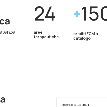
24
15
ca
petenze
aree
crediti ECM a
terapeutiche
catalogo
ra