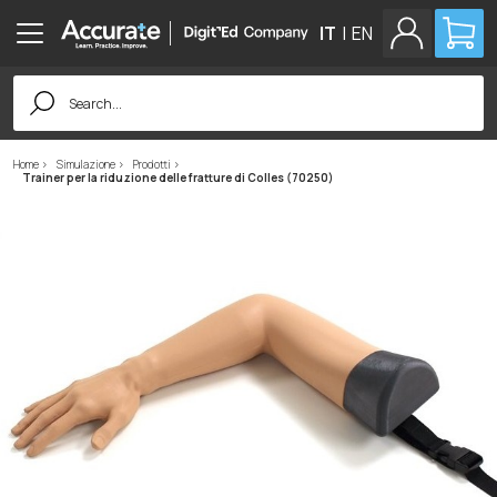
IT
|
EN
Search
for:
Home
Simulazione
Prodotti
Trainer per la riduzione delle fratture di Colles (70250)