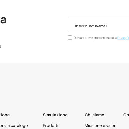
ra
Dichiaro di aver preso visione della
Privacy P
à
zione
Simulazione
Chi siamo
Co
corsi a catalogo
Prodotti
Missione e valori