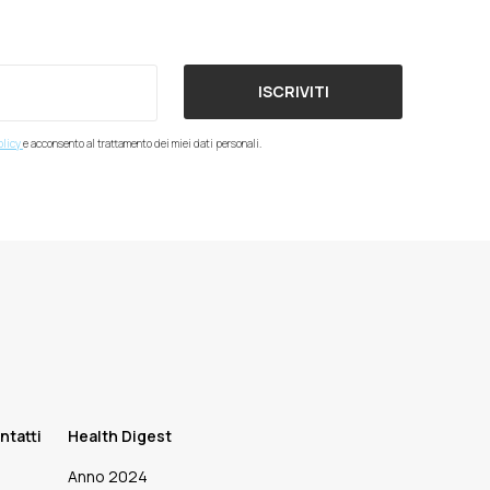
ISCRIVITI
olicy
e acconsento al trattamento dei miei dati personali.
ntatti
Health Digest
Anno 2024