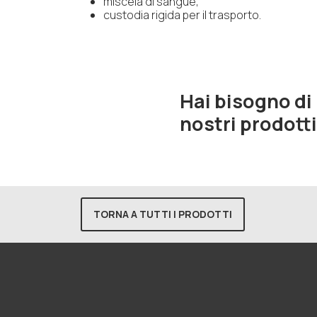
miscela di sangue,
custodia rigida per il trasporto.
Hai bisogno di
nostri prodott
TORNA A TUTTI I PRODOTTI