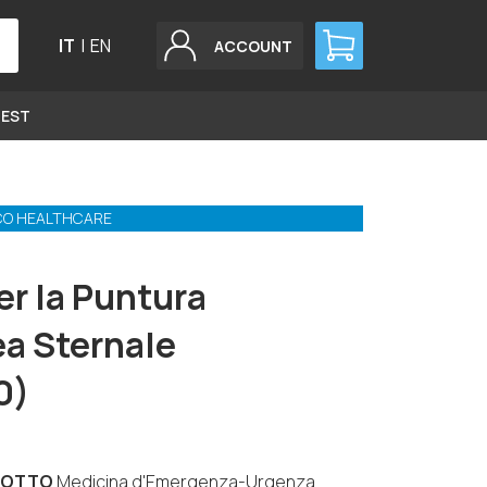
IT
|
EN
ACCOUNT
GEST
CO HEALTHCARE
er la Puntura
ea Sternale
0)
DOTTO
Medicina d'Emergenza-Urgenza