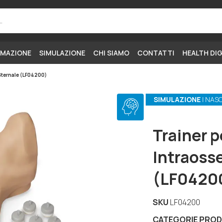
MAZIONE
SIMULAZIONE
CHI SIAMO
CONTATTI
HEALTH DI
 Sternale (LF04200)
SIMULAZIONE
| NAS
Trainer p
Intraoss
(LF0420
SKU
LF04200
CATEGORIE PRO