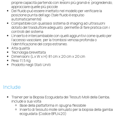
proprie capacità partendo con lesioni più grandi e, progredendo,
approcciare quelle più piccole
Del fluido può essere iniettato nel modello per verificare la
posizione punta dell’ago (tale fluido è espulso
automaticamente)
Compatibile con qualsiasi sistema di imaging ad ultrasuoni
dotato del trasduttore adeguato, permette di fare pratica con i
controlli del sistema
L’inserto è intercambiabile con quelli aggiuntivi come quello per
l’accesso vascolare, per la trombosi venosa profonda o
l’identificazione del corpo estraneo.
Alta qualità
Tecnologia brevettata
Dimensioni (L x W x H) 81 cm x 20 cm x 20 cm
Peso 11,5 Kg
Prodotto negli Stati Uniti
Include
Trainer per la Biopsia Ecoguidata dei Tessuti Molli della Gamba,
include a sua volta:
Base della piattaforma in spugna flessibile
Inserto di tessuto molle simulato per la biopsia della gamba
ecoguidata (Codice BPLI420)