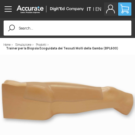
IT
|
EN
Search
for:
Home
Simulazione
Prodotti
Trainer per la Biopsia Ecoguidata dei Tessuti Molli della Gamba (BPL600)