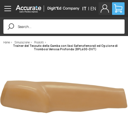
IT
|
EN
Search
for:
Home
Simulazione
Prodotti
Trainer del Tessuto della Gamba con Vasi Safenofemorali ed Opzione di
Trombosi Venosa Profonda (BPL400-DVT)