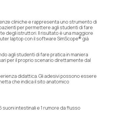
etenze cliniche e rappresenta uno strumento di
azienti per permettere agli studenti di fare
 degli istruttori. Il risultato è una maggiore
mputer laptop con il software SimScope® già
o agli studenti di fare pratica in maniera
sari per il proprio scenario direttamente dal
sperienza didattica. Gli adesivi possono essere
hetta che indica il sito anatomico
 suoni intestinali e 1 rumore da flusso