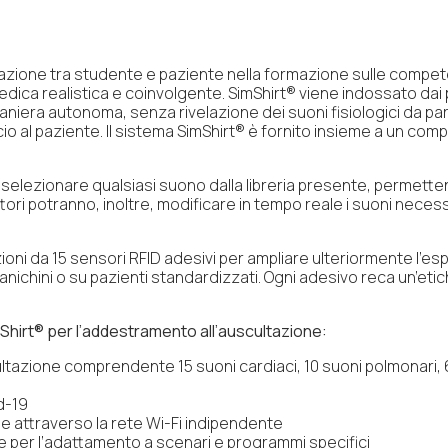
interazione tra studente e paziente nella formazione sulle comp
ica realistica e coinvolgente. SimShirt® viene indossato dai p
aniera autonoma, senza rivelazione dei suoni fisiologici da parte
cio al paziente. Il sistema SimShirt® è fornito insieme a un co
selezionare qualsiasi suono dalla libreria presente, permettend
uttori potranno, inoltre, modificare in tempo reale i suoni neces
zioni da 15 sensori RFID adesivi per ampliare ulteriormente l’e
anichini o su pazienti standardizzati. Ogni adesivo reca un’etic
mShirt® per l’addestramento all’auscultazione:
ltazione comprendente 15 suoni cardiaci, 10 suoni polmonari, 6
d-19
le attraverso la rete Wi-Fi indipendente
ate per l’adattamento a scenari e programmi specifici