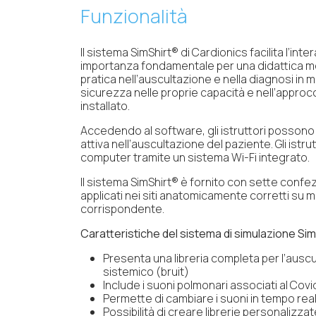
Funzionalità
Il sistema SimShirt® di Cardionics facilita l’
importanza fondamentale per una didattica med
pratica nell’auscultazione e nella diagnosi in m
sicurezza nelle proprie capacità e nell’approc
installato.
Accedendo al software, gli istruttori possono 
attiva nell’auscultazione del paziente. Gli istr
computer tramite un sistema Wi-Fi integrato.
Il sistema SimShirt® è fornito con sette confe
applicati nei siti anatomicamente corretti su m
corrispondente.
Caratteristiche del sistema di simulazione Si
Presenta una libreria completa per l’auscu
sistemico (bruit)
Include i suoni polmonari associati al Covi
Permette di cambiare i suoni in tempo rea
Possibilità di creare librerie personalizz