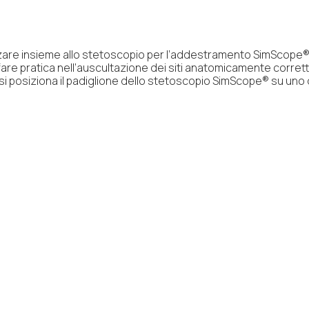
zzare insieme allo stetoscopio per l’addestramento SimScope®.
o fare pratica nell’auscultazione dei siti anatomicamente corre
 posiziona il padiglione dello stetoscopio SimScope® su uno de