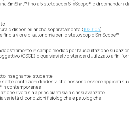
stema SimShirt® fino a 5 stetoscopi SimScope® e di comandarli da
ato
nitura e disponibili anche separatamente (
1020103
)
ce fino a 4 ore di autonomia per lo stetoscopio SimScope®
’addestramento in campo medico per l’auscultazione su pazienti re
gettivo (OSCE) o qualsiasi altro standard utilizzato a fini form
retto insegnante-studente
le sette confezioni di adesivi che possono essere applicati su di
pe® in contemporanea
zione rivolti sia a principianti sia a classi avanzate
 varietà di condizioni fisiologiche e patologiche