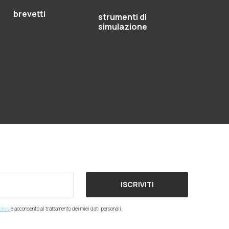
brevetti
strumenti di
simulazione
ISCRIVITI
olicy
e acconsento al trattamento dei miei dati personali.