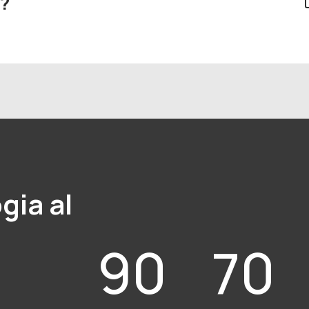
i?
gia al
90
70