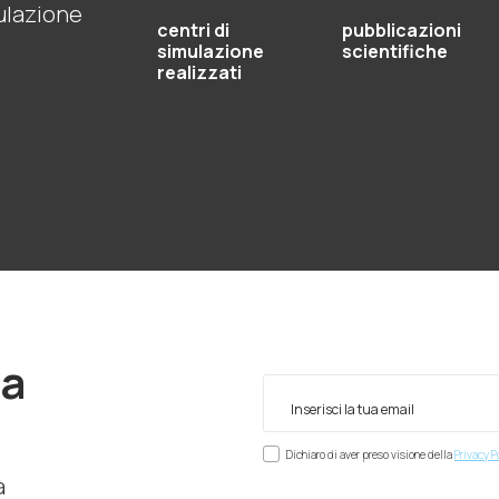
mulazione
centri di
pubblicazioni
simulazione
scientifiche
realizzati
ra
Dichiaro di aver preso visione della
Privacy P
à