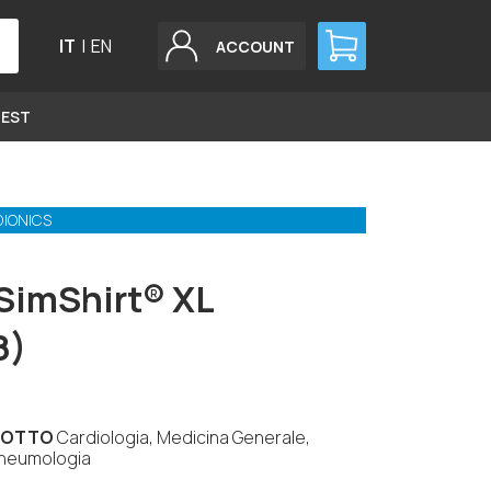
IT
|
EN
ACCOUNT
GEST
DIONICS
SimShirt® XL
8)
DOTTO
Cardiologia, Medicina Generale,
Pneumologia