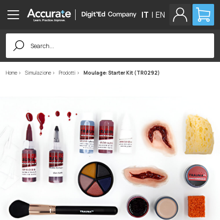
IT
|
EN
Search
for:
Home
Simulazione
Prodotti
Moulage: Starter Kit (TR0292)