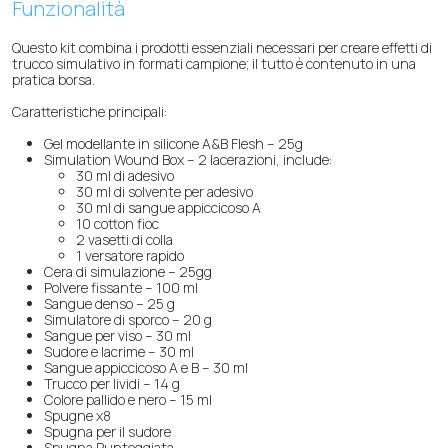
Funzionalità
Questo kit combina i prodotti essenziali necessari per creare effetti di
trucco simulativo in formati campione; il tutto è contenuto in una
pratica borsa.
Caratteristiche principali:
Gel modellante in silicone A&B Flesh – 25g
Simulation Wound Box – 2 lacerazioni, include:
30 ml di adesivo
30 ml di solvente per adesivo
30 ml di sangue appiccicoso A
10 cotton fioc
2 vasetti di colla
1 versatore rapido
Cera di simulazione – 25gg
Polvere fissante – 100 ml
Sangue denso – 25 g
Simulatore di sporco – 20 g
Sangue per viso – 30 ml
Sudore e lacrime – 30 ml
Sangue appiccicoso A e B – 30 ml
Trucco per lividi – 14 g
Colore pallido e nero – 15 ml
Spugne x8
Spugna per il sudore
Spugna Punteggiata