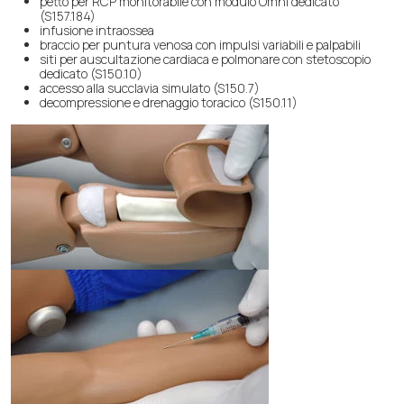
petto per RCP monitorabile con modulo Omni dedicato
(S157.184)
infusione intraossea
braccio per puntura venosa con impulsi variabili e palpabili
siti per auscultazione cardiaca e polmonare con stetoscopio
dedicato (S150.10)
accesso alla succlavia simulato (S150.7)
decompressione e drenaggio toracico (S150.11)