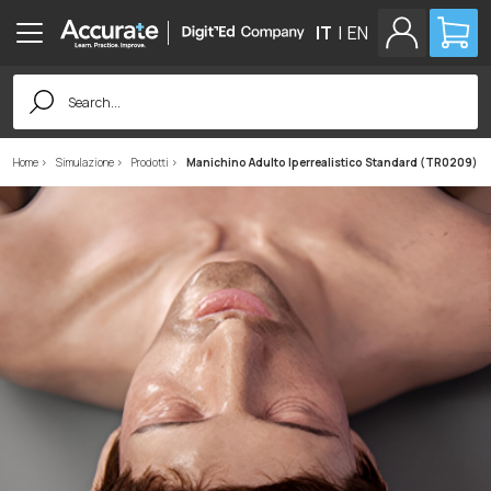
IT
|
EN
Search
for:
Home
Simulazione
Prodotti
Manichino Adulto Iperrealistico Standard (TR0209)