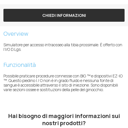
CHIEDI INFORMAZIONI
Overview
Simulatore per accesso intraosseo alla tibia prossimale. È offerto con
l’I/O D.Lgs.
Funzionalità
Possibile praticare procedure connesse con BIG ™ e dispositivi EZ-IO
™. Questo piedino I / O non è in grado fluido e nessuna fonte di
sangue è accessibile attraverso il sito di iniezione. Sono disponibili
varie sezioni ossee e sostituzioni della pelle del ginocchio.
Hai bisogno di maggiori informazioni sui
nostri prodotti?