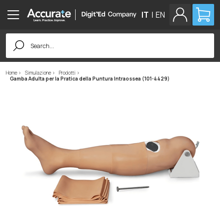
IT
|
EN
Search
for:
Home
Simulazione
Prodotti
Gamba Adulta per la Pratica della Puntura Intraossea (101-4429)