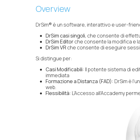
Overview
DrSim® è un software, interattivo e user-friendl
DrSim casi singoli
, che consente di effett
DrSim Editor
che consente la modifica e la
DrSim VR
che consente di eseguire sessio
Si distingue per:
Casi Modificabili:
Il potente sistema di edi
immediata
Formazione a Distanza (FAD):
DrSim è l’un
web.
Flessibilità:
L’Accesso all’Accademy permette 