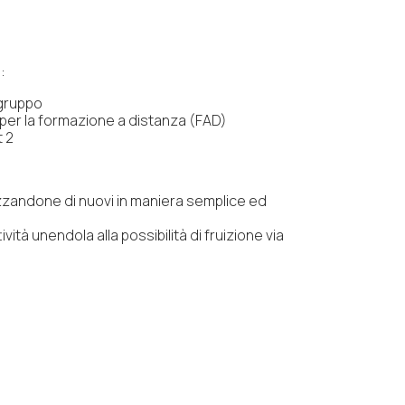
:
 gruppo
 per la formazione a distanza (FAD)
 2
alizzandone di nuovi in maniera semplice ed
vità unendola alla possibilità di fruizione via