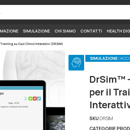
MAZIONE
SIMULAZIONE
CHI SIAMO
CONTATTI
HEALTH DI
 Training su Casi Clinici Interattivi (DRSIM)
SIMULAZIONE
| ACC
DrSim™ –
per il Tr
Interatti
SKU
DRSIM
CATEGORIE PRO