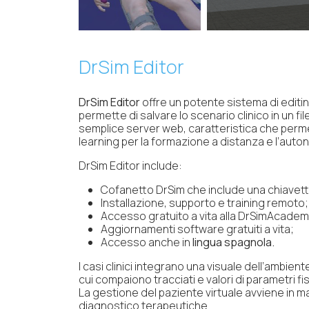
DrSim Editor
DrSim Editor
offre un potente sistema di editing
permette di salvare lo scenario clinico in un f
semplice server web, caratteristica che permet
learning per la formazione a distanza e l’aut
DrSim Editor include:
Cofanetto DrSim che include una chiavetta
Installazione, supporto e training remoto;
Accesso gratuito a vita alla DrSimAcademy 
Aggiornamenti software gratuiti a vita;
Accesso anche in
lingua spagnola.
I casi clinici integrano una visuale dell’ambient
cui compaiono tracciati e valori di parametri fisi
La gestione del paziente virtuale avviene in ma
diagnostico terapeutiche.