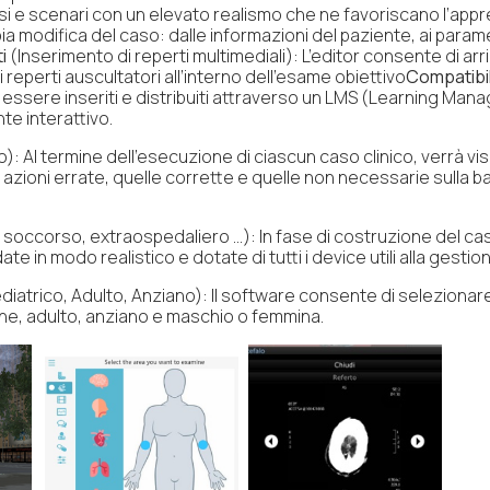
asi e scenari con un elevato realismo che ne favoriscano l’app
a modifica del caso: dalle informazioni del paziente, ai parametr
i
(
Inserimento di reperti multimediali):
L’editor consente di arr
i reperti auscultatori all’interno dell’esame obiettivo
Compatibi
 essere inseriti e distribuiti attraverso un LMS (Learning M
e interattivo.
o):
Al termine dell’esecuzione di ciascun caso clinico, verrà vis
 azioni errate, quelle corrette e quelle non necessarie sulla ba
o soccorso, extraospedaliero …):
In fase di costruzione del cas
e in modo realistico e dotate di tutti i device utili alla gesti
iatrico, Adulto, Anziano):
Il software consente di selezionare 
vane, adulto, anziano e maschio o femmina.