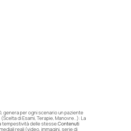
3D, genera per ogni scenario un paziente
à
(
Scelta di Esami, Terapie, Manovre…):
La
a tempestività delle stesse.
Contenuti
mediali reali (video, immagini, serie di