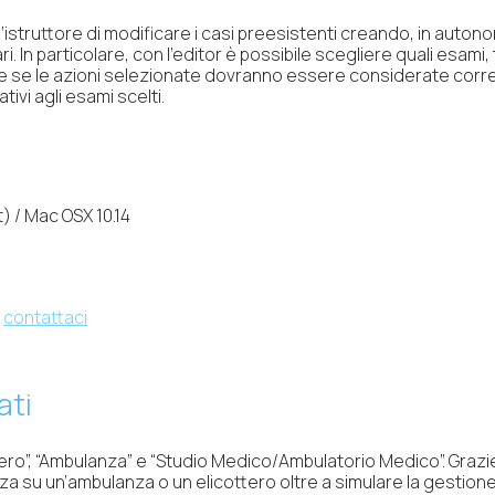
l’istruttore di modificare i casi preesistenti creando, in aut
i. In particolare, con l’editor è possibile scegliere quali esa
 e se le azioni selezionate dovranno essere considerate corrett
tivi agli esami scelti.
) / Mac OSX 10.14
,
contattaci
ati
ottero”, “Ambulanza” e “Studio Medico/Ambulatorio Medico”. Graz
 su un’ambulanza o un elicottero oltre a simulare la gestione