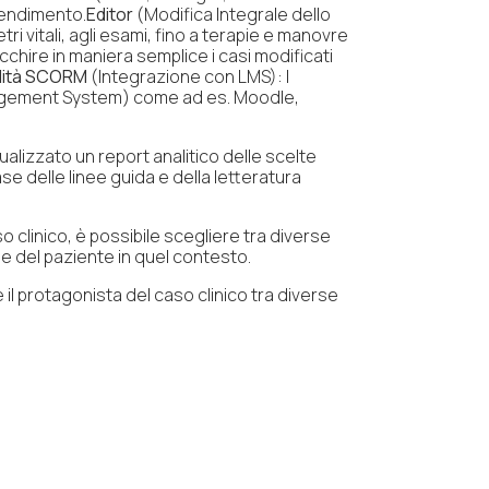
rendimento.
Editor
(Modifica Integrale dello
i vitali, agli esami, fino a terapie e manovre
icchire in maniera semplice i casi modificati
lità SCORM
(Integrazione con LMS):
I
anagement System) come ad es. Moodle,
ualizzato un report analitico delle scelte
se delle linee guida e della letteratura
o clinico, è possibile scegliere tra diverse
one del paziente in quel contesto.
il protagonista del caso clinico tra diverse