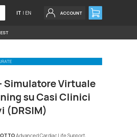
IT
|
EN
ACCOUNT
GEST
URATE
 Simulatore Virtuale
aining su Casi Clinici
vi (DRSIM)
DOTTO
Advanced Cardiac Life Support,