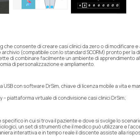
 che consente di creare casi clinici da zero o di modificare e a
ile archivio (compatibile con lo standard SCORM) pronto per la d
te di combinare facilmente un ambiente di apprendimento altame
onomia di personalizzazione e ampliamento.
 USB con software DrSim, chiave di licenza mobile a vita e ma
– piattaforma virtuale di condivisione casi clinici DrSim;
e specifico in cui si trova il paziente e dove si svolge lo scenari
ologici, un set di strumenti che il medico può utilizzare e l’acce
niera interattiva e in tempo reale il discente assiste alla risp