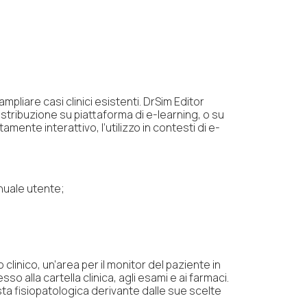
mpliare casi clinici esistenti. DrSim Editor
istribuzione su piattaforma di e-learning, o su
nte interattivo, l’utilizzo in contesti di e-
nuale utente;
o clinico, un’area per il monitor del paziente in
sso alla cartella clinica, agli esami e ai farmaci.
osta fisiopatologica derivante dalle sue scelte