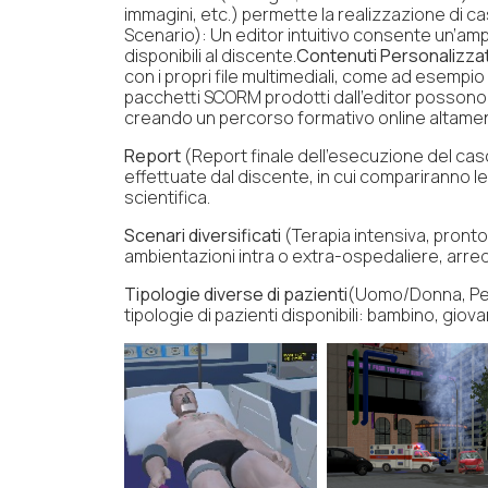
immagini, etc.) permette la realizzazione di c
Scenario):
Un editor intuitivo consente un’ampi
disponibili al discente.
Contenuti Personalizzat
con i propri file multimediali, come ad esempio 
pacchetti SCORM prodotti dall’editor possono
creando un percorso formativo online altament
Report
(Report finale dell’esecuzione del cas
effettuate dal discente, in cui compariranno le
scientifica.
Scenari diversificati
(Terapia intensiva, pront
ambientazioni intra o extra-ospedaliere, arredat
Tipologie diverse di pazienti
(Uomo/Donna, Ped
tipologie di pazienti disponibili: bambino, gio