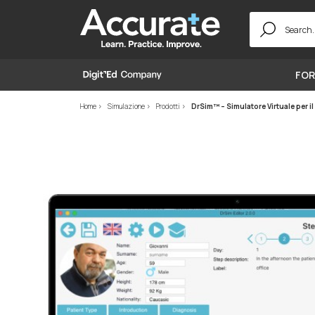
Search
for:
FOR
Home
Simulazione
Prodotti
DrSim™ – Simulatore Virtuale per il