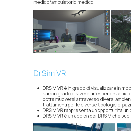
medico/ambulatorio medico.
DrSim VR
DRSIM VR
è in grado di visualizzare in moda
sarà in grado di vivere un’esperienza più i
potrà muoversi attraverso diversi ambienti,
trattamenti per le diverse tipologie di paz
DRSIM VR
rappresenta un’opportunità unica 
DRSIM VR
è un add on per DRSIM che può e