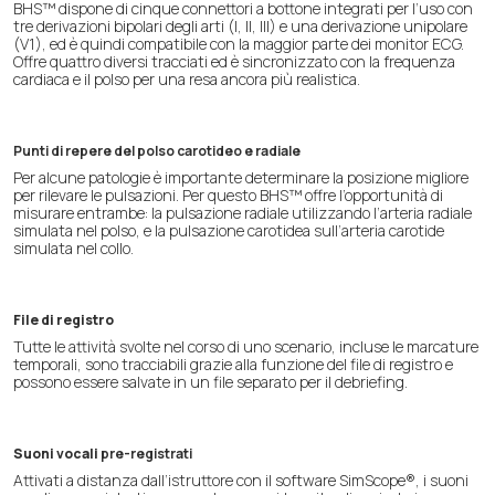
BHS™ dispone di cinque connettori a bottone integrati per l’uso con
tre derivazioni bipolari degli arti (I, II, III) e una derivazione unipolare
(V1), ed è quindi compatibile con la maggior parte dei monitor ECG.
Offre quattro diversi tracciati ed è sincronizzato con la frequenza
cardiaca e il polso per una resa ancora più realistica.
Punti di repere del polso carotideo e radiale
Per alcune patologie è importante determinare la posizione migliore
per rilevare le pulsazioni. Per questo BHS™ offre l’opportunità di
misurare entrambe: la pulsazione radiale utilizzando l’arteria radiale
simulata nel polso, e la pulsazione carotidea sull’arteria carotide
simulata nel collo.
File di registro
Tutte le attività svolte nel corso di uno scenario, incluse le marcature
temporali, sono tracciabili grazie alla funzione del file di registro e
possono essere salvate in un file separato per il debriefing.
Suoni vocali
pre-registrati
Attivati a distanza dall’istruttore con il software SimScope®, i suoni