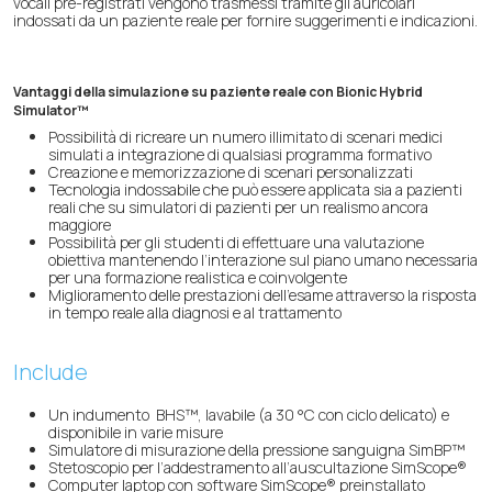
vocali pre-registrati vengono trasmessi tramite gli auricolari
indossati da un paziente reale per fornire suggerimenti e indicazioni.
Vantaggi della simulazione su paziente reale con Bionic Hybrid
Simulator™
Possibilità di ricreare un numero illimitato di scenari medici
simulati a integrazione di qualsiasi programma formativo
Creazione e memorizzazione di scenari personalizzati
Tecnologia indossabile che può essere applicata sia a pazienti
reali che su simulatori di pazienti per un realismo ancora
maggiore
Possibilità per gli studenti di effettuare una valutazione
obiettiva mantenendo l’interazione sul piano umano necessaria
per una formazione realistica e coinvolgente
Miglioramento delle prestazioni dell’esame attraverso la risposta
in tempo reale alla diagnosi e al trattamento
Include
Un indumento BHS™, lavabile (a 30 °C con ciclo delicato) e
disponibile in varie misure
Simulatore di misurazione della pressione sanguigna SimBP™
Stetoscopio per l’addestramento all’auscultazione SimScope®
Computer laptop con software SimScope® preinstallato