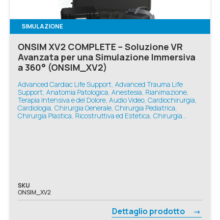
SIMULAZIONE
ONSIM XV2 COMPLETE – Soluzione VR
Avanzata per una Simulazione Immersiva
a 360° (ONSIM_XV2)
Advanced Cardiac Life Support, Advanced Trauma Life
Support, Anatomia Patologica, Anestesia, Rianimazione,
Terapia Intensiva e del Dolore, Audio Video, Cardiochirurgia,
Cardiologia, Chirurgia Generale, Chirurgia Pediatrica,
Chirurgia Plastica, Ricostruttiva ed Estetica, Chirurgia
Toracica, Chirurgia Vascolare, Ecografia e Diagnostica,
Geriatria, Infermieristica, Medicina d'Emergenza-Urgenza,
Medicina Generale, Medicina Interna, Nefrologia,
Neonatologia, Neurologia, Odontoiatria, Oftalmologia,
Oncologia, Ortopedia e Traumatologia, Otorinolaringoiatria,
Pneumologia, Podologia, Reumatologia, Simulatori Avanzati,
Simulazione VR, Sistemi Immersivi, Urologia, Basic Life
Support, Ginecologia e Ostetricia, Pediatria
SKU
ONSIM_XV2
Dettaglio prodotto