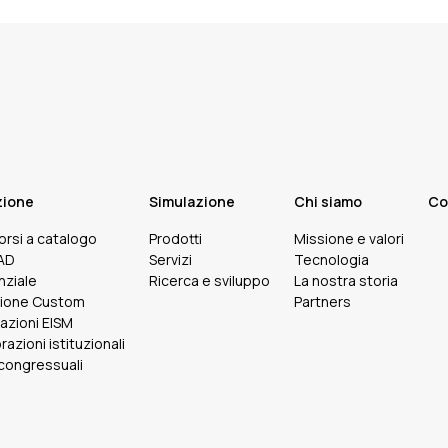
zione
Simulazione
Chi siamo
Co
corsi a catalogo
Prodotti
Missione e valori
FAD
Servizi
Tecnologia
nziale
Ricerca e sviluppo
La nostra storia
ione Custom
Partners
cazioni EISM
razioni istituzionali
 congressuali