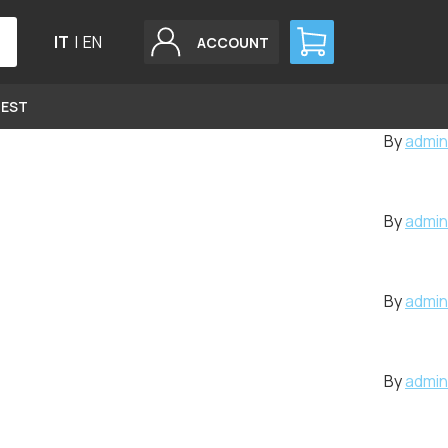
IT
|
EN
ACCOUNT
GEST
By
admin
By
admin
By
admin
By
admin