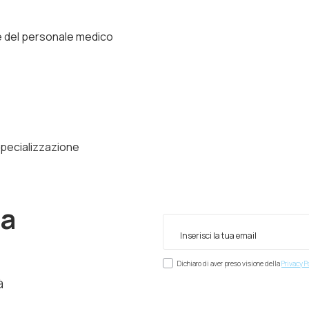
ne del personale medico
specializzazione
ra
Dichiaro di aver preso visione della
Privacy P
à