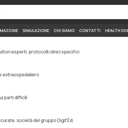
MAZIONE
SIMULAZIONE
CHI SIAMO
CONTATTI
HEALTH DI
ri esperti, protocolli clinici specifici
te extraospedaliero
arti difficili
curate, società del gruppo Digit’Ed,