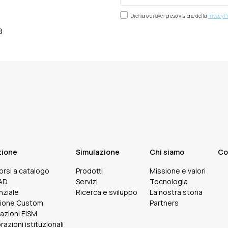
Dichiaro di aver preso visione della
Privacy P
à
zione
Simulazione
Chi siamo
Co
corsi a catalogo
Prodotti
Missione e valori
FAD
Servizi
Tecnologia
nziale
Ricerca e sviluppo
La nostra storia
ione Custom
Partners
cazioni EISM
razioni istituzionali