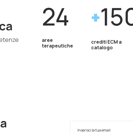
24
15
ca
petenze
aree
crediti ECM a
terapeutiche
catalogo
ra