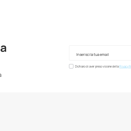
ra
Dichiaro di aver preso visione della
Privacy P
à