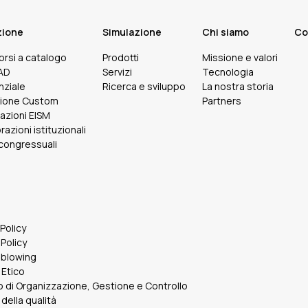
zione
Simulazione
Chi siamo
Co
corsi a catalogo
Prodotti
Missione e valori
FAD
Servizi
Tecnologia
nziale
Ricerca e sviluppo
La nostra storia
ione Custom
Partners
cazioni EISM
razioni istituzionali
 congressuali
 Policy
Policy
eblowing
 Etico
 di Organizzazione, Gestione e Controllo
 della qualità