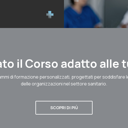
to il Corso adatto alle
mmi di formazione personalizzati, progettati per soddisfare 
delle organizzazioni nel settore sanitario.
SCOPRI DI PIÙ