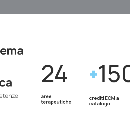
stema
24
15
ca
petenze
aree
crediti ECM a
terapeutiche
catalogo