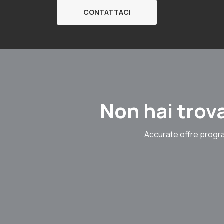
CONTATTACI
Non hai trova
Accurate offre progra