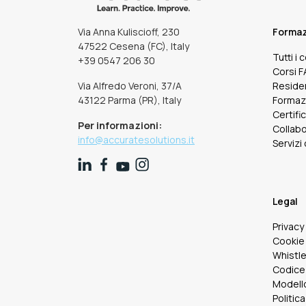
Via Anna Kuliscioff, 230
Forma
47522 Cesena (FC), Italy
Tutti i 
+39 0547 206 30
Corsi 
Via Alfredo Veroni, 37/A
Reside
43122 Parma (PR), Italy
Formaz
Certifi
Per informazioni:
Collabo
info@accuratesolutions.it
Servizi
Legal
Privacy
Cookie 
Whistl
Codice
Modello
Politica