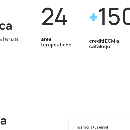
24
15
ca
petenze
aree
crediti ECM a
terapeutiche
catalogo
ra