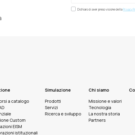
Dichiaro di aver preso visione della
Privacy P
à
zione
Simulazione
Chi siamo
Co
corsi a catalogo
Prodotti
Missione e valori
FAD
Servizi
Tecnologia
nziale
Ricerca e sviluppo
La nostra storia
ione Custom
Partners
cazioni EISM
razioni istituzionali