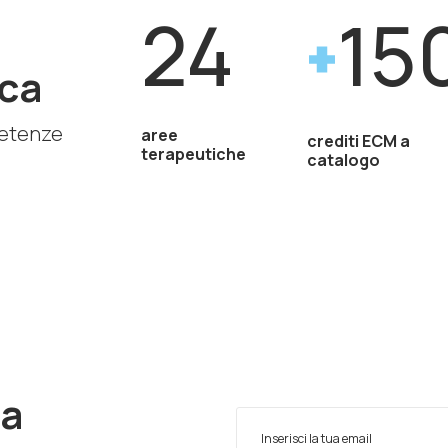
24
15
ca
petenze
aree
crediti ECM a
terapeutiche
catalogo
ra