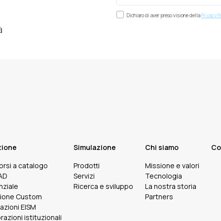
Dichiaro di aver preso visione della
Privacy P
à
zione
Simulazione
Chi siamo
Co
corsi a catalogo
Prodotti
Missione e valori
FAD
Servizi
Tecnologia
nziale
Ricerca e sviluppo
La nostra storia
ione Custom
Partners
cazioni EISM
razioni istituzionali