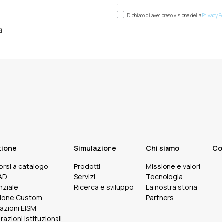
Dichiaro di aver preso visione della
Privacy P
à
zione
Simulazione
Chi siamo
Co
corsi a catalogo
Prodotti
Missione e valori
FAD
Servizi
Tecnologia
nziale
Ricerca e sviluppo
La nostra storia
ione Custom
Partners
cazioni EISM
razioni istituzionali