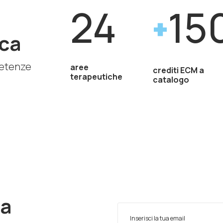
24
15
ca
petenze
aree
crediti ECM a
terapeutiche
catalogo
ra